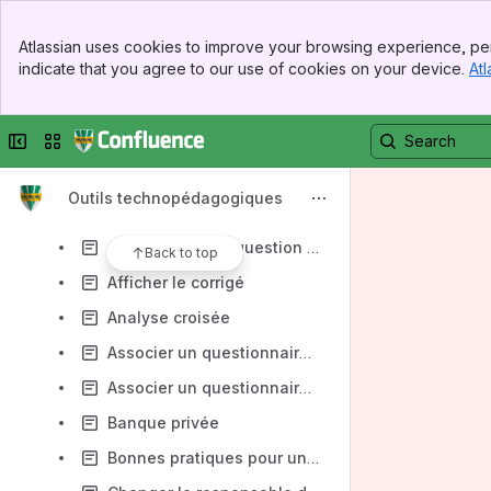
BIQ
Banner
Réactiver un questionnaire à partir du portail de cours
Atlassian uses cookies to improve your browsing experience, per
Top Bar
indicate that you agree to our use of cookies on your device.
Atl
Activer le soutien technique
Sidebar
Main Content
Affichage aléatoire des questions
Collapse sidebar
Switch sites or apps
Accès particulier à un questionnaire non diffusé au groupe
Activer l'affichage adaptatif et la liste des questions
Outils technopédagogiques
Activer l'affichage adaptatif pour un questionnaire de recherche
Affichage d'une question par page
Back to top
Afficher le corrigé
Analyse croisée
Associer un questionnaire à un portail de cours
Associer un questionnaire à un site CHOPIN
Banque privée
Bonnes pratiques pour un examen réalisé avec la BIQ