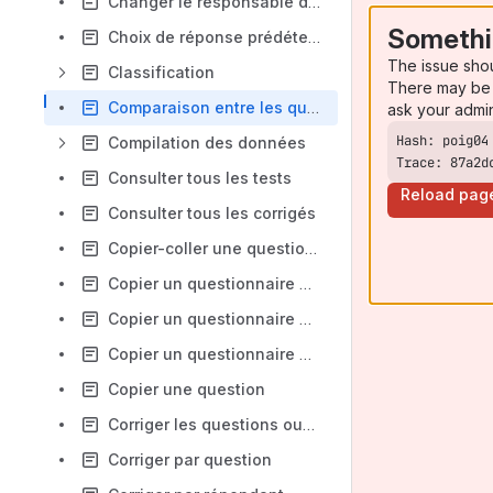
Changer le responsable d'une banque de questions
Somethi
Choix de réponse prédéterminé
The issue sho
Classification
There may be 
Comparaison entre les questionnaires BIQ et les formulaires de CHOPIN
ask your admi
Compilation des données
Trace: 87a2d
Consulter tous les tests
Reload pag
Consulter tous les corrigés
Copier-coller une question dans la BIQ
Copier un questionnaire à partir d'une autre banque
Copier un questionnaire à partir de l'outil BIQ
Copier un questionnaire à partir du portail de cours
Copier une question
Corriger les questions ouvertes
Corriger par question