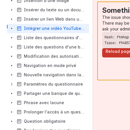
Insertion d'une image
Somethi
Insérer du texte ou un document dans une section
The issue sho
Insérer un lien Web dans une question
There may be 
Intégrer une vidéo YouTube dans une question
ask your admi
Liste des questionnaires d'une banque
Trace: f9485
Liste des questions d'une banque
Reload pag
Modification des autorisations d’accès à la caméra Web
Navigation en mode privé
Nouvelle navigation dans la BIQ pour les étudiants et étudiantes
Paramètres du questionnaire
Partager une banque de questions (assistant BIQ)
Phrase avec lacune
Prolonger l'accès à un questionnaire
Question obligatoire