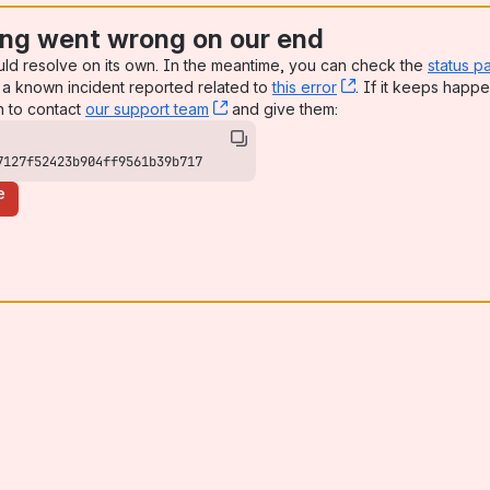
ng went wrong on our end
uld resolve on its own. In the meantime, you can check the
status p
a known incident reported related to
this error
, (opens new win
. If it keeps happe
n to contact
our support team
, (opens new window)
and give them:
7127f52423b904ff9561b39b717
e