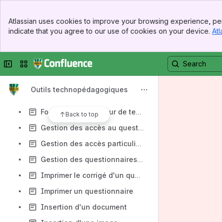
Déplacer une question
Banner
Diffuser le corrigé à un moment ultérieur
Atlassian uses cookies to improve your browsing experience, per
Top Bar
indicate that you agree to our use of cookies on your device.
Atl
Diffuser un questionnaire de recherche
Sidebar
Main Content
Déterminer le pointage d'une question
Collapse sidebar
Switch sites or apps
Bonnes pratiques pour diffuser un questionnaire de recherche
Échelle fixe
Outils technopédagogiques
Étapes à effectuer avant la diffusion d'un examen BIQ
Fonctions de l'éditeur de texte
Back to top
Gestion des accès au questionnaire par le Portail de cours
Gestion des accès particuliers au questionnaire
Gestion des questionnaires répondus (onglet Répondants)
Imprimer le corrigé d'un questionnaire
Imprimer un questionnaire
Insertion d'un document